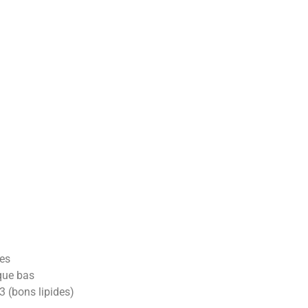
nes
que bas
3 (bons lipides)