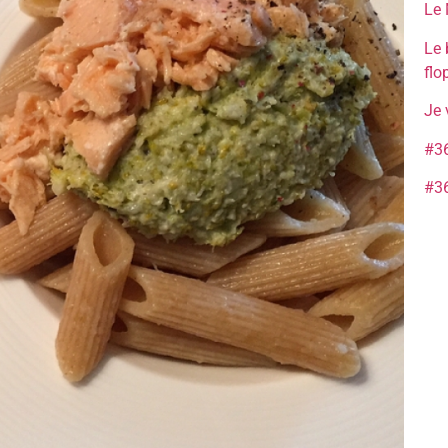
Le 
Le 
flo
Je 
#36
#36