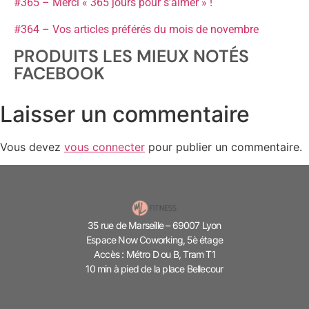
#365 – Merci « 365 jours pour s’aimer » !
#364 – Vos articles préférés du mois de novembre
PRODUITS LES MIEUX NOTÉS
FACEBOOK
Laisser un commentaire
Vous devez
vous connecter
pour publier un commentaire.
35 rue de Marseille – 69007 Lyon
Espace Now Coworking, 5è étage
Accès : Métro D ou B, Tram T1
10 min à pied de la place Bellecour