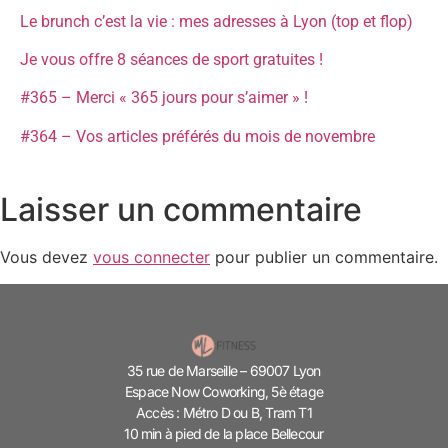
Le brunch c’est la vie : mes adresses à Lyon (top et flop)
Je vous offre 8 séances de sport gratuites !
#365 – Merci « 365 jours pour s’aimer » !
#364 – Vos articles préférés du mois de novembre
Laisser un commentaire
Vous devez
vous connecter
pour publier un commentaire.
35 rue de Marseille – 69007 Lyon
Espace Now Coworking, 5è étage
Accès : Métro D ou B, Tram T1
10 min à pied de la place Bellecour